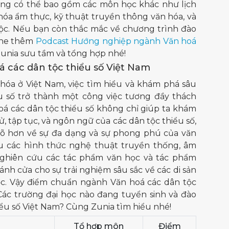
cũng có thể bao gồm các môn học khác như lịch
n hóa ẩm thực, kỹ thuật truyền thông văn hóa, và
ộc.
Nếu bạn còn thắc mắc về chương trình đào
ghe thêm
Podcast Hướng nghiệp ngành Văn hoá
unia sưu tầm và tổng hợp nhé!
 các dân tộc thiểu số Việt Nam
 hóa ở Việt Nam, việc tìm hiểu và khám phá sâu
u số trở thành một công việc tương đầy thách
oá các dân tộc thiểu số không chỉ giúp ta khám
, tập tục, và ngôn ngữ của các dân tộc thiểu số,
 rõ hơn về sự đa dạng và sự phong phú của văn
iểu các hình thức nghệ thuật truyền thống, âm
 nghiên cứu các tác phẩm văn học và tác phẩm
nh cửa cho sự trải nghiệm sâu sắc về các di sản
ộc. Vậy điểm chuẩn ngành Văn hoá các dân tộc
Các trường đại học nào đang tuyển sinh và đào
iểu số Việt Nam? Cùng Zunia tìm hiểu nhé!
Tổ hợp môn
Điểm