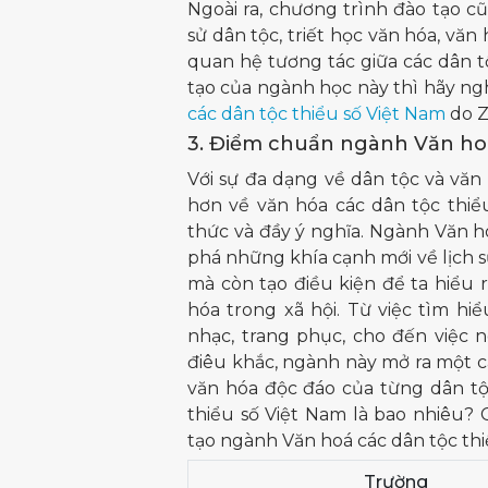
Ngoài ra, chương trình đào tạo 
sử dân tộc, triết học văn hóa, vă
quan hệ tương tác giữa các dân t
tạo của ngành học này thì hãy n
các dân tộc thiểu số Việt Nam
do Z
3. Điểm chuẩn ngành Văn hoá
Với sự đa dạng về dân tộc và văn
hơn về văn hóa các dân tộc thiể
thức và đầy ý nghĩa. Ngành Văn h
phá những khía cạnh mới về lịch sử
mà còn tạo điều kiện để ta hiểu
hóa trong xã hội. Từ việc tìm h
nhạc, trang phục, cho đến việc
điêu khắc, ngành này mở ra một cá
văn hóa độc đáo của từng dân t
thiểu số Việt Nam là bao nhiêu? 
tạo ngành Văn hoá các dân tộc th
Trường