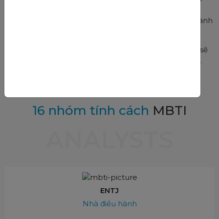
chí là quanh mốc 20 điểm của tất cả các tổ hợp xét
tuyển vẫn còn đang loay hoay chưa biết lựa chọn ngành
nào, trường nào cho phù hợp.
Thông qua các bài trắc nghiệm tính cách MBTI, bạn sẽ
thực sự làm được điều đó một cách vô cùng dễ dàng.
LÀM TRẮC NGHIỆM MBTI
16 nhóm tính cách
MBTI
ANALYSTS
ENTJ
Nhà điều hành