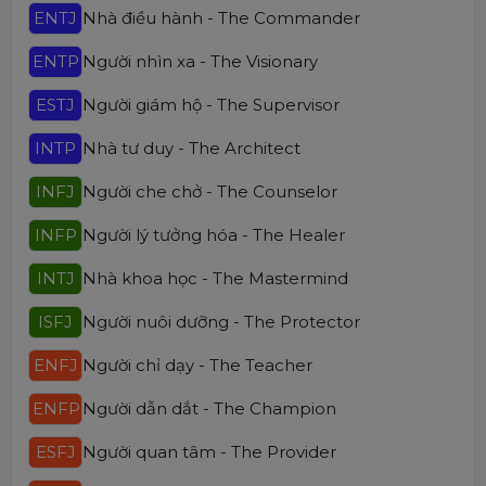
ENTJ
Nhà điều hành - The Commander
ENTP
Người nhìn xa - The Visionary
ESTJ
Người giám hộ - The Supervisor
INTP
Nhà tư duy - The Architect
INFJ
Người che chở - The Counselor
INFP
Người lý tưởng hóa - The Healer
INTJ
Nhà khoa học - The Mastermind
ISFJ
Người nuôi dưỡng - The Protector
ENFJ
Người chỉ dạy - The Teacher
ENFP
Người dẫn dắt - The Champion
ESFJ
Người quan tâm - The Provider