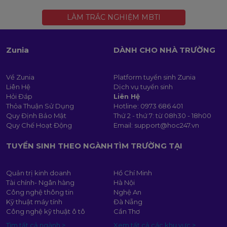
LÀM TRẮC NGHIỆM MBTI
Zunia
DÀNH CHO NHÀ TRƯỜNG
Về Zunia
Platform tuyển sinh Zunia
Liên Hệ
Dịch vụ tuyển sinh
Hỏi Đáp
Liên Hệ
Thỏa Thuận Sử Dụng
Hotline:
0973 686 401
Quy Định Bảo Mật
Thứ 2 - thứ 7: từ 08h30 - 18h00
Quy Chế Hoạt Động
Email:
support@hoc247.vn
TUYỂN SINH THEO NGÀNH
TÌM TRƯỜNG TẠI
Quản trị kinh doanh
Hồ Chí Minh
Tài chính- Ngân hàng
Hà Nội
Công nghệ thông tin
Nghệ An
Kỹ thuật máy tính
Đà Nẵng
Công nghệ kỹ thuật ô tô
Cần Thơ
Tìm tất cả ngành >
Xem tất cả các khu vực >