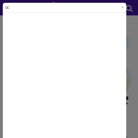
QC
Bạn đã hiểu rõ
về tính cách
của chính mình?
Rất nhiều thí sinh trong ngưỡng điểm 17 đến 20 thậm