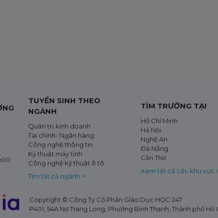
TUYỂN SINH THEO
TÌM TRƯỜNG TẠI
ỜNG
NGÀNH
Hồ Chí Minh
Quản trị kinh doanh
Hà Nội
Tài chính- Ngân hàng
Nghệ An
Công nghệ thông tin
Đà Nẵng
Kỹ thuật máy tính
Cần Thơ
8h00
Công nghệ kỹ thuật ô tô
Xem tất cả các khu vực 
Tìm tất cả ngành >
Copyright © Công Ty Cổ Phần Giáo Dục HỌC 247
P401, 54A Nơ Trang Long, Phường Bình Thạnh, Thành phố Hồ C