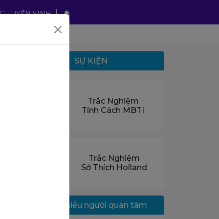
G TUYỂN SINH
SỰ KIỆN
tại
Trắc Nghiệm
thí
Tính Cách MBTI
Trắc Nghiệm
Sở Thích Holland
Ngành nhiều người quan tâm