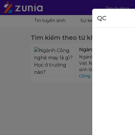
Tìm trường
QC
Tin tuyển sinh
Sự kiện
Hướng ng
Tìm kiếm theo từ khoá: " 7540205
Ngành Công nghệ may l
Ngành Công nghệ may hiện
Việt Nam. Bài viết dưới đ
sinh tìm hiểu giải đáp nh
Công nghệ dệt, may