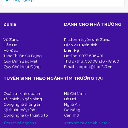
Zunia
DÀNH CHO NHÀ TRƯỜNG
Về Zunia
Platform tuyển sinh Zunia
Liên Hệ
Dịch vụ tuyển sinh
Hỏi Đáp
Liên Hệ
Thỏa Thuận Sử Dụng
Hotline:
0973 686 401
Quy Định Bảo Mật
Thứ 2 - thứ 7: từ 08h30 - 18h00
Quy Chế Hoạt Động
Email:
support@hoc247.vn
TUYỂN SINH THEO NGÀNH
TÌM TRƯỜNG TẠI
Quản trị kinh doanh
Hồ Chí Minh
Tài chính- Ngân hàng
Hà Nội
Công nghệ thông tin
Nghệ An
Kỹ thuật máy tính
Đà Nẵng
Công nghệ kỹ thuật ô tô
Cần Thơ
Tìm tất cả ngành >
Xem tất cả các khu vực >