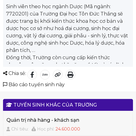
Sinh viên theo học ngành Dược (Mã ngành:
7720201) của Trường Đại học Tôn Đức Thắng sẽ
được trang bị khối kiến thức khoa học cơ bản và
dược học cơ sở như hoá đại cương, sinh học đại
cương, vật lý đại cương, giải phẫu - sinh lý, thực vật
dược, công nghệ sinh học Dược, hóa lý dược, hóa
phân tích, …
Đồng thời, Trường còn cung cấp kiến thức
chuyên môn cũng như kỹ năng về tất cả các lĩnh
vực của chuyên ngành dược như hoá dược, dược
Chia sẻ:
liệu, dược lý, dược lâm sàng, kiểm nghiệm - đảm
Báo cáo tuyển sinh này
bảo chất lượng thuốc, kinh tế dược, quản lý và
phân phối thuốc, …
Bên cạnh đó, sinh viên còn được thực hành tại các
TUYỂN SINH KHÁC CỦA TRƯỜNG
phòng thí nghiệm liên tục cập nhật trang thiết bị
và máy móc hiện đại, tham gia công tác nghiên
Quản trị nhà hàng - khách sạn
cứu khoa học với các đề tài có liên quan mật thiết
Chỉ tiêu:
Học phí:
24.600.000
đến nghiên cứu, phát triển thuốc và mối liên hệ