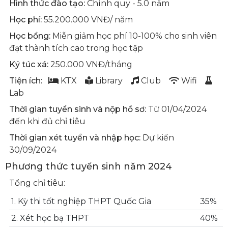
Hình thức đào tạo:
Chính quy - 5.0 năm
Học phí:
55.200.000 VNĐ/ năm
Học bổng:
Miễn giảm học phí 10-100% cho sinh viên
đạt thành tích cao trong học tập
Ký túc xá:
250.000 VNĐ/tháng
Tiện ích:
KTX
Library
Club
Wifi
Lab
Thời gian tuyển sinh và nộp hồ sơ:
Từ 01/04/2024
đến khi đủ chỉ tiêu
Thời gian xét tuyển và nhập học:
Dự kiến
30/09/2024
Phương thức tuyển sinh năm 2024
Tổng chỉ tiêu:
1. Kỳ thi tốt nghiệp THPT Quốc Gia
35%
2. Xét học bạ THPT
40%