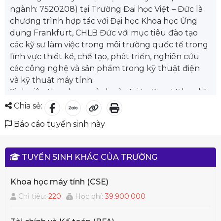
ngành: 7520208) tại Trường Đại học Việt – Đức là
chương trình hợp tác với Đại học Khoa học Ứng
dụng Frankfurt, CHLB Đức với mục tiêu đào tạo
các kỹ sư làm việc trong môi trường quốc tế trong
lĩnh vực thiết kế, chế tạo, phát triển, nghiên cứu
các công nghệ và sản phẩm trong kỹ thuật điện
và kỹ thuật máy tính.
Sinh viên theo học ngành này tại trường từ học kỳ
4, sinh viên được chọn theo học một trong ba
Chia sẻ:
chuyên ngành: Công nghệ Kỹ thuật Điều khiển-
Báo cáo tuyển sinh này
Tự động hóa (AT), Năng lượng và Công nghệ Kỹ
thuật Điện (ET), Công nghệ Thông tin và Viễn
thông (ICT).
TUYỂN SINH KHÁC CỦA TRƯỜNG
Chương trình Kỹ thuật điện và Máy tính đã đạt
chuẩn chất lượng của tổ chức kiểm định Đức
Khoa học máy tính (CSE)
ASIIN. Luôn đảm bảo tiêu chuẩn chất lượng Đức
Chỉ tiêu:
220
Học phí:
39.900.000
của sinh viên đầu vào và sinh viên tốt nghiệp. Sinh
viên tốt nghiệp sẽ được cấp hai bằng: Cử nhân Kỹ