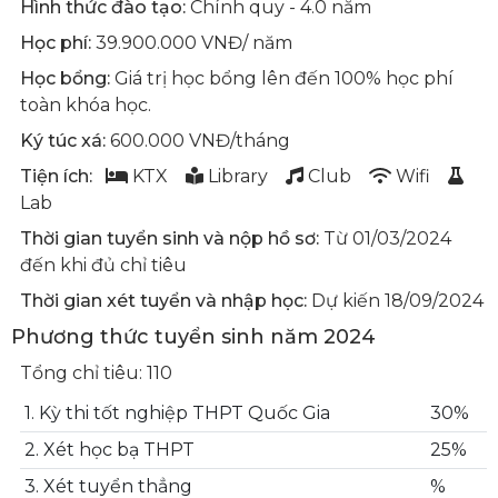
Hình thức đào tạo:
Chính quy - 4.0 năm
Học phí:
39.900.000 VNĐ/ năm
Học bổng:
Giá trị học bổng lên đến 100% học phí
toàn khóa học.
Ký túc xá:
600.000 VNĐ/tháng
Tiện ích:
KTX
Library
Club
Wifi
Lab
Thời gian tuyển sinh và nộp hồ sơ:
Từ 01/03/2024
đến khi đủ chỉ tiêu
Thời gian xét tuyển và nhập học:
Dự kiến 18/09/2024
Phương thức tuyển sinh năm 2024
Tổng chỉ tiêu: 110
1. Kỳ thi tốt nghiệp THPT Quốc Gia
30%
2. Xét học bạ THPT
25%
3. Xét tuyển thẳng
%