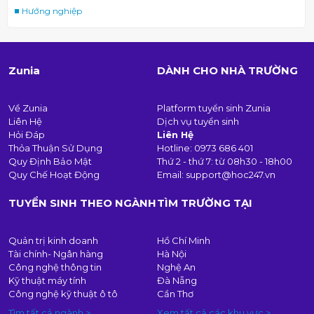
Hướng nghiệp
Zunia
DÀNH CHO NHÀ TRƯỜNG
Về Zunia
Platform tuyển sinh Zunia
Liên Hệ
Dịch vụ tuyển sinh
Hỏi Đáp
Liên Hệ
Thỏa Thuận Sử Dụng
Hotline:
0973 686 401
Quy Định Bảo Mật
Thứ 2 - thứ 7: từ 08h30 - 18h00
Quy Chế Hoạt Động
Email:
support@hoc247.vn
TUYỂN SINH THEO NGÀNH
TÌM TRƯỜNG TẠI
Quản trị kinh doanh
Hồ Chí Minh
Tài chính- Ngân hàng
Hà Nội
Công nghệ thông tin
Nghệ An
Kỹ thuật máy tính
Đà Nẵng
Công nghệ kỹ thuật ô tô
Cần Thơ
Tìm tất cả ngành >
Xem tất cả các khu vực >