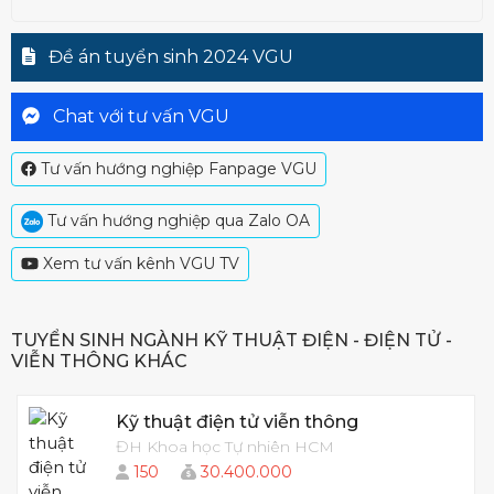
Đề án tuyển sinh 2024 VGU
Chat với tư vấn VGU
Tư vấn hướng nghiệp Fanpage VGU
Tư vấn hướng nghiệp qua Zalo OA
Xem tư vấn kênh VGU TV
TUYỂN SINH NGÀNH KỸ THUẬT ĐIỆN - ĐIỆN TỬ -
VIỄN THÔNG KHÁC
Kỹ thuật điện tử viễn thông
ĐH Khoa học Tự nhiên HCM
150
30.400.000