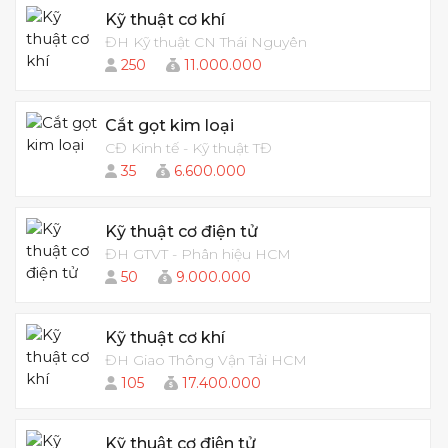
Kỹ thuật cơ khí
ĐH Kỹ thuật CN Thái Nguyên
250
11.000.000
Cắt gọt kim loại
CĐ Kinh tế - Kỹ thuật TĐ
35
6.600.000
Kỹ thuật cơ điện tử
ĐH GTVT - Phân hiệu HCM
50
9.000.000
Kỹ thuật cơ khí
ĐH Giao Thông Vận Tải HCM
105
17.400.000
Kỹ thuật cơ điện tử