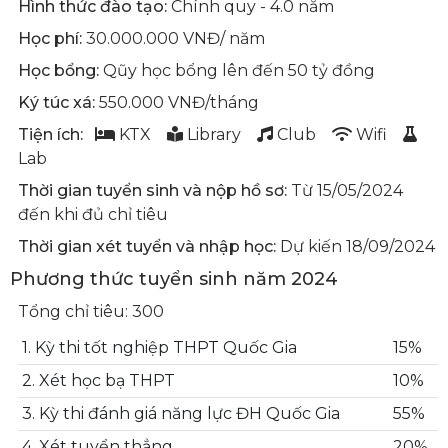
Hình thức đào tạo:
Chính quy - 4.0 năm
Học phí:
30.000.000 VNĐ/ năm
Học bổng:
Qũy học bổng lên đến 50 tỷ đồng
Ký túc xá:
550.000 VNĐ/tháng
Tiện ích:
KTX
Library
Club
Wifi
Lab
Thời gian tuyển sinh và nộp hồ sơ:
Từ 15/05/2024
đến khi đủ chỉ tiêu
Thời gian xét tuyển và nhập học:
Dự kiến 18/09/2024
Phương thức tuyển sinh năm 2024
Tổng chỉ tiêu: 300
1. Kỳ thi tốt nghiệp THPT Quốc Gia
15%
2. Xét học bạ THPT
10%
3. Kỳ thi đánh giá năng lực ĐH Quốc Gia
55%
4. Xét tuyển thẳng
20%