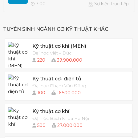
7:00
Sự kiện trực tiếp
TUYỂN SINH NGÀNH CƠ KỸ THUẬT KHÁC
Kỹ thuật cơ khí (MEN)
Đại học Việt – Đức
220
39.900.000
Kỹ thuật cơ- điện tử
Đại học Phạm Văn Đồng
100
16.500.000
Kỹ thuật cơ khí
Đại học Bách khoa Hà Nội
500
27.000.000