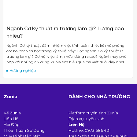
Ngành Cơ kỹ thuật ra trường làm gì? Lương bao
nhiêu?
Ngành Cơ kỹ thuật đảm nhiệm việc tính toán, thiết kế mô phỏng
các bài toán cơ học trong kỹ thuậ. Vậy: Học ngành Cơ kỹ thuật ra
trường làm gì? Cơ hội việc làm, mức lương ra sao? Ngành này phù
hợp với những ai? cùng Zunia tìm hiểu qua bài viết dưới đây nhé!
Hướng nghiệp
Zunia
DÀNH CHO NHÀ TRƯỜNG
Về Zunia
Platform tuyển sinh Zunia
Liên Hệ
Dịch vụ tuyển sinh
Hỏi Đáp
Liên Hệ
Thỏa Thuận Sử Dụng
Hotline:
0973 686 401
Quy Định Bảo Mật
Thứ 2 - thứ 7: từ 08h30 - 18h00