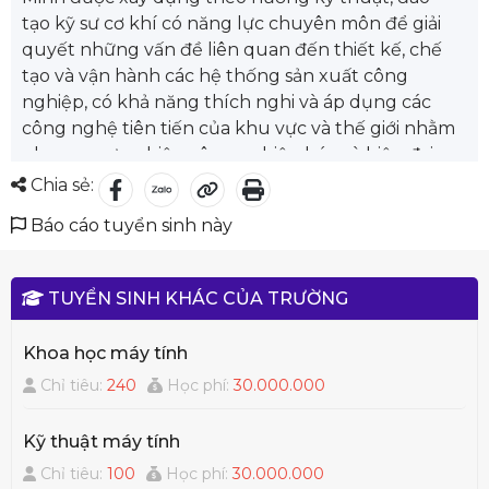
tạo kỹ sư cơ khí có năng lực chuyên môn để giải
quyết những vấn đề liên quan đến thiết kế, chế
tạo và vận hành các hệ thống sản xuất công
nghiệp, có khả năng thích nghi và áp dụng các
công nghệ tiên tiến của khu vực và thế giới nhằm
phục vụ sự nghiệp công nghiệp hóa và hiện đại
hóa đất nước; có phẩm chất chính trị, đạo đức và
Chia sẻ:
sức khoẻ tốt.
Báo cáo tuyển sinh này
Ngành Kỹ thuật Cơ khí gồm có 3 chuyên ngành
đào tạo: Kỹ thuật Chế tạo, Kỹ thuật Thiết kế, Kỹ
thuật Máy xây dựng và nâng chuyển.
TUYỂN SINH KHÁC CỦA TRƯỜNG
Sinh viên tốt nghiệp ngành kỹ thuật cơ khí có thể
đảm nhiệm những vị trí như: Kỹ sư chế tạo, kỹ sư
Khoa học máy tính
thiết kế, kỹ sư điều hành sản xuất, kỹ sư chất
Chỉ tiêu:
240
Học phí:
30.000.000
lượng, kỹ sư bảo trì, kỹ sư nghiên cứu và phát
triển, kỹ sư cung ứng, kỹ sư bán hàng, giảng viên, ..
Kỹ thuật máy tính
Những công ty thường tuyển dụng kỹ sư ngành
kỹ thuật cơ khí tốt nghiệp từ trường Đại học Bách
Chỉ tiêu:
100
Học phí:
30.000.000