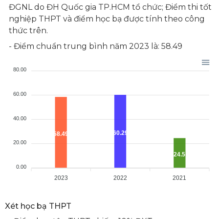
ĐGNL do ĐH Quốc gia TP.HCM tổ chức; Điểm thi tốt
nghiệp THPT và điểm học bạ được tính theo công
thức trên.
- Điểm chuẩn trung bình năm 2023 là: 58.49
80.00
60.00
40.00
60.29
58.49
20.00
24.5
0.00
2023
2022
2021
Xét học bạ THPT