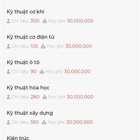
khoa Tp.HCM: Công ty Trường Hải, công ty Máy và
Thiết bị công nghiệp, công ty Vinamilk, công ty
Kỹ thuật cơ khí
xây dựng Sài gòn, công ty cổ phần Acecook, công
Chỉ tiêu:
300
Học phí:
30.000.000
ty TNHH cơ khí Duy Khanh,…
Kỹ thuật cơ điện tử
Chỉ tiêu:
105
Học phí:
30.000.000
Kỹ thuật ô tô
Chỉ tiêu:
90
Học phí:
30.000.000
Kỹ thuật hóa học
Chỉ tiêu:
280
Học phí:
30.000.000
Kỹ thuật xây dựng
Chỉ tiêu:
590
Học phí:
30.000.000
Kiến trúc