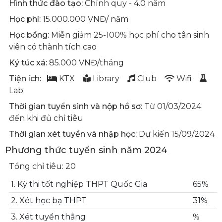
Hình thức đào tạo:
Chính quy - 4.0 năm
Học phí:
15.000.000 VNĐ/ năm
Học bổng:
Miễn giảm 25-100% học phí cho tân sinh
viên có thành tích cao
Ký túc xá:
85.000 VNĐ/tháng
Tiện ích:
KTX
Library
Club
Wifi
Lab
Thời gian tuyển sinh và nộp hồ sơ:
Từ 01/03/2024
đến khi đủ chỉ tiêu
Thời gian xét tuyển và nhập học:
Dự kiến 15/09/2024
Phương thức tuyển sinh năm 2024
Tổng chỉ tiêu: 20
1. Kỳ thi tốt nghiệp THPT Quốc Gia
65%
2. Xét học bạ THPT
31%
3. Xét tuyển thẳng
%