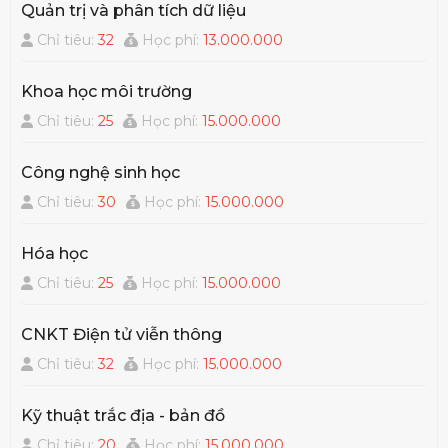
trường đại học, cao đẳng liên quan đến lĩnh vực
Quản trị và phân tích dữ liệu
tài nguyên và môi trường hoặc có nhiều cơ hội
Chỉ tiêu:
32
Học phí:
13.000.000
khởi nghiệp trong lĩnh vực số hóa không gian,
thực tại ảo… phục vụ cách mạng 4.0.
Khoa học môi trường
Chỉ tiêu:
25
Học phí:
15.000.000
Công nghệ sinh học
Chỉ tiêu:
30
Học phí:
15.000.000
Hóa học
Chỉ tiêu:
25
Học phí:
15.000.000
CNKT Điện tử viễn thông
Chỉ tiêu:
32
Học phí:
15.000.000
Kỹ thuật trắc địa - bản đồ
Chỉ tiêu:
20
Học phí:
15.000.000