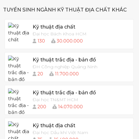
TUYỂN SINH NGÀNH KỸ THUẬT ĐỊA CHẤT KHÁC
Kỹ thuật địa chất
Đại học Bách Khoa HCM
130
30.000.000
Kỹ thuật trắc địa - bản đồ
ĐH Công nghiệp Quảng Ninh
20
11.700.000
Kỹ thuật trắc địa - bản đồ
Đại học TN&MT HCM
200
14.070.000
Kỹ thuật địa chất
Đại học Dầu khí Việt Nam