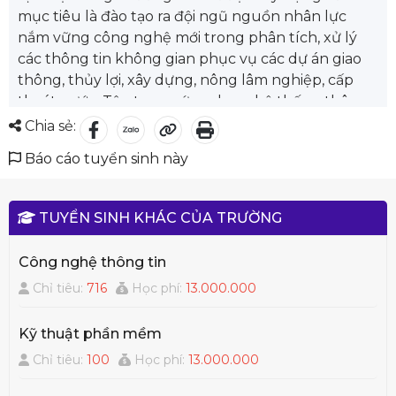
mục tiêu là đào tạo ra đội ngũ nguồn nhân lực
nắm vững công nghệ mới trong phân tích, xử lý
các thông tin không gian phục vụ các dự án giao
thông, thủy lợi, xây dựng, nông lâm nghiệp, cấp
thoát nước. Tập trung ứng dụng hệ thống thông
tin địa lý và viễn thám để giải quyết các bài toán
Chia sẻ:
phục vụ lĩnh vực như địa chính, quy hoạch thành,
Báo cáo tuyển sinh này
quản lý đô thị, quản lý và quy hoạch sử dụng đất,
định giá thống kê và đánh giá quản lý thị trường
bất động sản.
TUYỂN SINH KHÁC CỦA TRƯỜNG
Sau khi ra trường các tân kỹ sư ngành Kỹ thuật
Trắc địa - Bản đồ có thể làm việc tại các cơ quan,
Công nghệ thông tin
doanh nghiệp như: Cục đo đạc và bản đồ Việt
Chỉ tiêu:
716
Học phí:
13.000.000
Nam - Bộ Tài nguyên và Môi trường, Nhà xuất bản
Tài nguyên - Môi trường và bản đồ Việt Nam, Cục
Kỹ thuật phần mềm
bản đồ Bộ tổng tham mưu, các Sở (cấp tỉnh), ban
Quản lý Dự án các Khu kinh tế, Khu công nghiệp,
Chỉ tiêu:
100
Học phí:
13.000.000
các phòng (cấp huyện), các viện, trung tâm, các