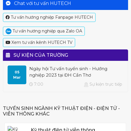
Chat với tư vấn HUTECH
Tư vấn hướng nghiệp Fanpage HUTECH
Tư vấn hướng nghiệp qua Zalo OA
Xem tư vấn kênh HUTECH TV
SỰ KIỆN CỦA TRƯỜNG
Ngày hội Tư vấn tuyển sinh - Hướng
05
nghiệp 2023 tại ĐH Cần Thơ
Mar
7:00
Sự kiện trực tiếp
TUYỂN SINH NGÀNH KỸ THUẬT ĐIỆN - ĐIỆN TỬ -
VIỄN THÔNG KHÁC
Kỹ thuật điện tử viễn thông