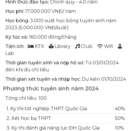
Hình thức đào tạo:
Chính quy - 4.0 năm
Học phí:
17.000.000 VNĐ/ năm
Học bổng:
3.000 suất học bổng tuyển sinh năm
2023 (5.000.000 VNĐ/suất)
Ký túc xá:
160.000 đồng/tháng
Tiện ích:
KTX
Library
Club
Wifi
Lab
Thời gian tuyển sinh và nộp hồ sơ:
Từ 03/01/2024
đến khi đủ chỉ tiêu
Thời gian xét tuyển và nhập học:
Dự kiến 01/10/2024
Phương thức tuyển sinh năm 2024
Tổng chỉ tiêu: 100
1. Kỳ thi tốt nghiệp THPT Quốc Gia
40%
2. Xét học bạ THPT
50%
3. Kỳ thi đánh giá năng lực ĐH Quốc Gia
10%