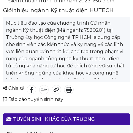
- Điểm chuẩn trung bình năm 2023: 650 điểm.
Giới thiệu ngành Kỹ thuật điện HUTECH
Mục tiêu đào tạo của chương trình Cử nhân
ngành Kỹ thuật điện (Mã ngành: 7520201) tại
Trường Đại học Công nghệ TP.HCM là cung cấp
cho sinh viên các kiến thức và kỹ năng về các lĩnh
vực liên quan đến thiết kế, chế tạo trong phạm vi
rộng của ngành công nghệ kỹ thuật điện - điện
tử cùng khả năng tự học để thích ứng với sự phát
triển không ngừng của khoa học và công nghệ.
Nội dung của chương trình đào tạo sẽ trang bị
cho sinh viên các kiến thức từ nền tảng đến nâng
Chia sẻ:
cao về điện ở mức độ vĩ mô, cũng như các kỹ năng
Báo cáo tuyển sinh này
cần thiết giúp sinh viên có đủ năng lực hành
nghề, giải quyết các vấn đề liên quan đến kỹ
thuật điện sau khi tốt nghiệp. Khả năng học hỏi và
TUYỂN SINH KHÁC CỦA TRƯỜNG
thích ứng nhanh với kỹ thuật, công nghệ, khả
năng thích ứng nhanh chóng với sự biến đổi