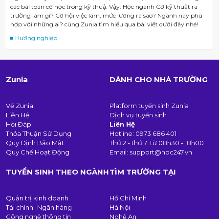
các bài toán cơ học trong kỹ thuậ. Vậy: Học ngành Cơ kỹ thuật ra
trường làm gì? Cơ hội việc làm, mức lương ra sao? Ngành này phù
hợp với những ai? cùng Zunia tìm hiểu qua bài viết dưới đây nhé!
Hướng nghiệp
Zunia
DÀNH CHO NHÀ TRƯỜNG
Về Zunia
Platform tuyển sinh Zunia
Liên Hệ
Dịch vụ tuyển sinh
Hỏi Đáp
Liên Hệ
Thỏa Thuận Sử Dụng
Hotline:
0973 686 401
Quy Định Bảo Mật
Thứ 2 - thứ 7: từ 08h30 - 18h00
Quy Chế Hoạt Động
Email:
support@hoc247.vn
TUYỂN SINH THEO NGÀNH
TÌM TRƯỜNG TẠI
Quản trị kinh doanh
Hồ Chí Minh
Tài chính- Ngân hàng
Hà Nội
Công nghệ thông tin
Nghệ An