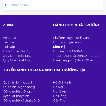
Hướng nghiệp
Zunia
DÀNH CHO NHÀ TRƯỜNG
Về Zunia
Platform tuyển sinh Zunia
Liên Hệ
Dịch vụ tuyển sinh
Hỏi Đáp
Liên Hệ
Thỏa Thuận Sử Dụng
Hotline:
0973 686 401
Quy Định Bảo Mật
Thứ 2 - thứ 7: từ 08h30 - 18h00
Quy Chế Hoạt Động
Email:
support@hoc247.vn
TUYỂN SINH THEO NGÀNH
TÌM TRƯỜNG TẠI
Quản trị kinh doanh
Hồ Chí Minh
Tài chính- Ngân hàng
Hà Nội
Công nghệ thông tin
Nghệ An
Kỹ thuật máy tính
Đà Nẵng
Công nghệ kỹ thuật ô tô
Cần Thơ