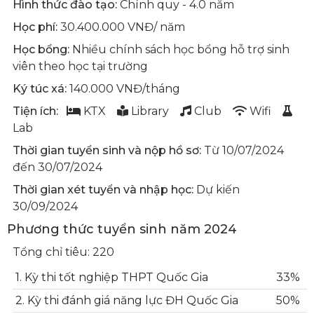
Hình thức đào tạo:
Chính quy - 4.0 năm
Học phí:
30.400.000 VNĐ/ năm
Học bổng:
Nhiều chính sách học bổng hỗ trợ sinh
viên theo học tại trường
Ký túc xá:
140.000 VNĐ/tháng
Tiện ích:
KTX
Library
Club
Wifi
Lab
Thời gian tuyển sinh và nộp hồ sơ:
Từ 10/07/2024
đến 30/07/2024
Thời gian xét tuyển và nhập học:
Dự kiến
30/09/2024
Phương thức tuyển sinh năm 2024
Tổng chỉ tiêu: 220
1. Kỳ thi tốt nghiệp THPT Quốc Gia
33%
2. Kỳ thi đánh giá năng lực ĐH Quốc Gia
50%