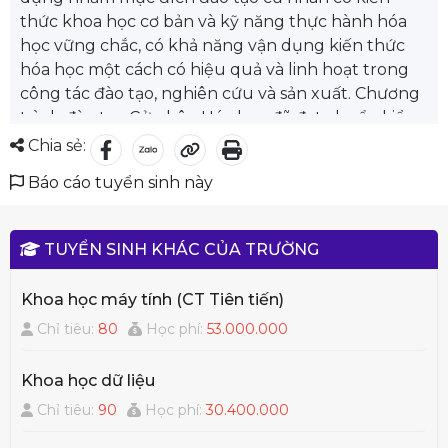
thức khoa học cơ bản và kỹ năng thực hành hóa
học vững chắc, có khả năng vận dụng kiến thức
hóa học một cách có hiệu quả và linh hoạt trong
công tác đào tạo, nghiên cứu và sản xuất. Chương
trình đào tạo Cử nhân Hóa học đã đạt chuẩn kiểm
định AUN-QA vào năm 2016.
Chia sẻ:
Sinh viên theo học ngành Hoa học tại trường sẽ
Báo cáo tuyển sinh này
được tiếp cận 6 chuyên ngành đào tạo bao gồm:
Hóa hữu cơ, Hóa vô cơ và ứng dụng, Hóa lý, Hóa
phân tích, Hóa dược.
TUYỂN SINH KHÁC CỦA TRƯỜNG
Sau khi tốt nghiệp cử nhân Hóa học có thể làm
việc ở các cơ quan nghiên cứu, trường đại học, cao
Khoa học máy tính (CT Tiên tiến)
đẳng, các công ty hoạt động trong các lĩnh vực
Chỉ tiêu:
80
Học phí:
53.000.000
mang tính ứng dụng thực tiễn như hóa học, môi
trường, thực phẩm, dược phẩm, hoặc các lĩnh vực
Khoa học dữ liệu
có liên quan khác như công nghệ sinh học, môi
trường, địa chất, vật liệu. Đặc biệt, sinh viên có
Chỉ tiêu:
90
Học phí:
30.400.000
nhiều cơ hội nhận học bổng du học bậc thạc sĩ và