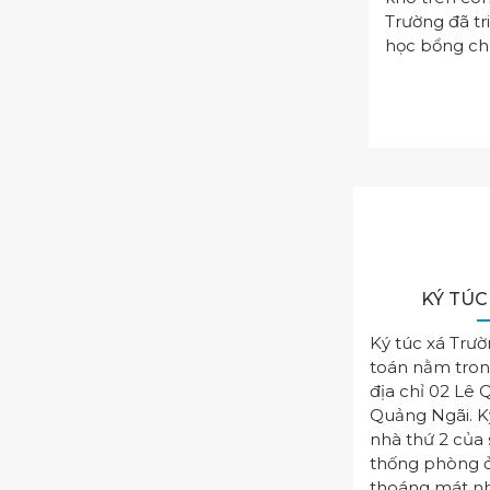
Trường đã tr
học bổng cho
KÝ TÚC
Ký túc xá Trườ
toán nằm tron
địa chỉ 02 Lê 
Quảng Ngãi. K
nhà thứ 2 của s
thống phòng ở
thoáng mát nh