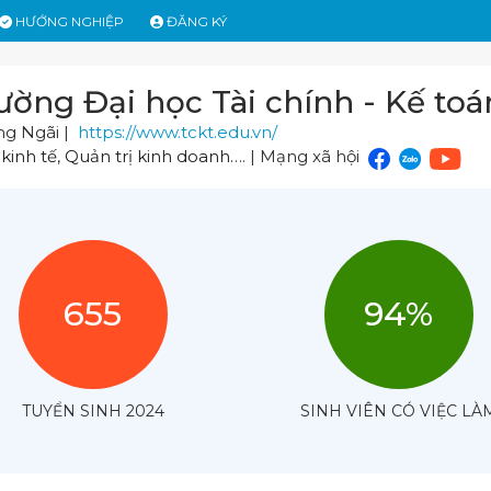
HƯỚNG NGHIỆP
ĐĂNG KÝ
ường Đại học Tài chính - Kế toá
g Ngãi |
https://www.tckt.edu.vn/
 kinh tế
,
Quản trị kinh doanh
…. | Mạng xã hội
655
94%
TUYỂN SINH 2024
SINH VIÊN CÓ VIỆC LÀ