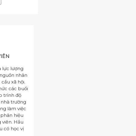
VIÊN
à lực lượng
o nguồn nhân
cầu xã hội.
chức các buổi
o trình độ
, nhà trường
ang làm việc
 phân hiệu
 viên. Hầu
u có học vị