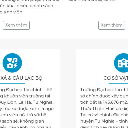
iển khai nhiều chính sách
 sinh viên.
Xem thêm
Xem thêm
 XÁ & CÂU LẠC BỘ
CƠ SỞ VẬ
ng Đại học Tài chính - Kế
Trường Đại học Tài ch
g khuôn viên trường tại
sở chính được xây dựn
Quý Đôn, La Hà, Tư Nghĩa,
tích đất là 145.676 m2,
ý túc xá được xem là ngôi
Thừa Thiên Huế có di
inh viên nội trú với hệ
Tại cơ sở chính địa chỉ
 sạch sẽ, không gian
huyện Tư Nghĩa – tỉn
iều cây xanh, có nhà ăn
diện tích xây dựng là 