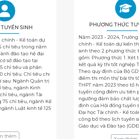
PHƯƠNG THỨC TU
U TUYỂN SINH
Năm 2023 - 2024, Trường 
 chính - Kế toán dự
chính - Kế toán dự kiến t
5 chỉ tiêu trong năm
sinh theo 2 phương thức 
ành đào tạo hệ đại
gồm: Phương thức 1: Xét 
cơ sở đào tạo tại
kết quả kỳ thi tốt nghiệp
5 chỉ tiêu và phân
Theo quy định của Bộ GD
0 chỉ tiêu. Chỉ tiêu chi
điểm thi môn thi/ bài thi 
ư sau: Ngành Quản trị
THPT năm 2023 theo tổ 
ỉ tiêu, ngành Kinh
tuyển cộng điểm ưu tiên 
hỉ tiêu, ngành Tài
ngưỡng đảm bảo chất lư
 75 chỉ tiêu, ngành Kế
định của Hội đồng tuyển 
 ngành Luật kinh tế 125
Đại học Tài chính - Kế to
công bố theo lịch tuyển s
Giáo dục và Đào tạo (GDĐ
Xem thêm
Xem thêm