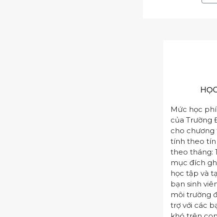
HỌC
Mức học phí
của Trường Đ
cho chương t
tính theo tín
theo tháng: 
mục đích gh
học tập và t
bạn sinh viê
môi trường đ
trợ với các b
khó trên con