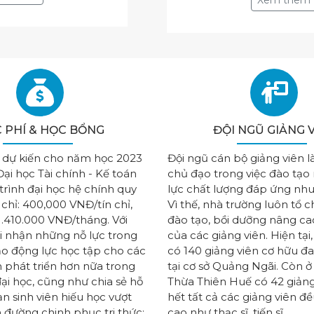
 PHÍ & HỌC BỔNG
ĐỘI NGŨ GIẢNG 
 dự kiến cho năm học 2023
Đội ngũ cán bộ giảng viên l
ại học Tài chính - Kế toán
chủ đạo trong việc đào tạ
rình đại học hệ chính quy
lực chất lượng đáp ứng nhu 
 chỉ: 400,000 VNĐ/tín chỉ,
Vì thế, nhà trường luôn tổ 
1.410.000 VNĐ/tháng. Với
đào tạo, bồi dưỡng nâng ca
i nhận những nỗ lực trong
của các giảng viên. Hiện tại
ạo động lực học tập cho các
có 140 giảng viên cơ hữu đ
n phát triển hơn nữa trong
tại cơ sở Quảng Ngãi. Còn ở
ại học, cũng như chia sẻ hỗ
Thừa Thiên Huế có 42 giảng
ạn sinh viên hiếu học vượt
hết tất cả các giảng viên đề
 đường chinh phục tri thức;
cao như thạc sĩ, tiến sĩ…