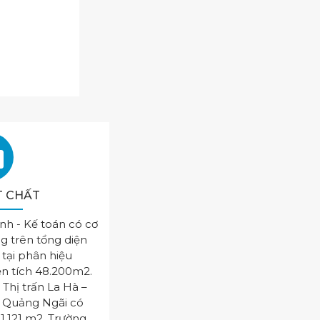
T CHẤT
ính - Kế toán có cơ
g trên tổng diện
 tại phân hiệu
ện tích 48.200m2.
: Thị trấn La Hà –
h Quảng Ngãi có
31.121 m2. Trường