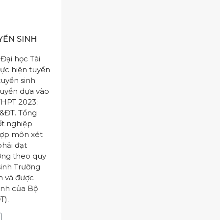
YỂN SINH
Đại học Tài
hực hiện tuyển
tuyển sinh
tuyển dựa vào
 THPT 2023:
&ĐT. Tổng
tốt nghiệp
hợp môn xét
phải đạt
ợng theo quy
sinh Trường
án và được
inh của Bộ
T).