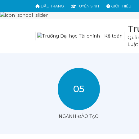
ĐẦU TRANG
TUYỂN SINH
GIỚI THIỆU
Tr
Quản
Luật
05
NGÀNH ĐÀO TẠO