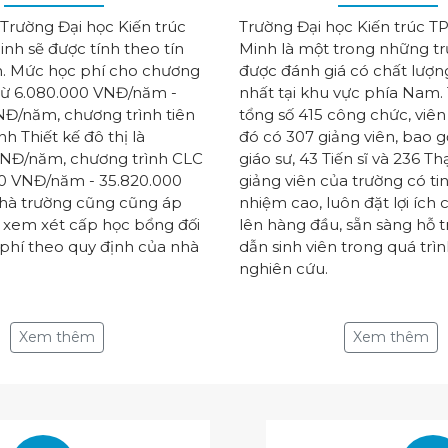
Trường Đại học Kiến trúc
Trường Đại học Kiến trúc TP
inh sẽ được tính theo tín
Minh là một trong những tr
n. Mức học phí cho chương
được đánh giá có chất lượn
à từ 6.080.000 VNĐ/năm -
nhất tại khu vực phía Nam.
NĐ/năm, chương trình tiên
tổng số 415 công chức, viên
h Thiết kế đô thị là
đó có 307 giảng viên, bao 
VNĐ/năm, chương trình CLC
giáo sư, 43 Tiến sĩ và 236 Th
00 VNĐ/năm - 35.820.000
giảng viên của trường có ti
à trường cũng cũng áp
nhiệm cao, luôn đặt lợi ích 
 xem xét cấp học bổng đối
lên hàng đầu, sẵn sàng hỗ 
phí theo quy định của nhà
dẫn sinh viên trong quá trì
nghiên cứu.
Xem thêm
Xem thêm