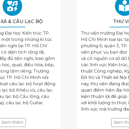
 XÁ & CÂU LẠC BỘ
THƯ V
ng Đại học Kiến trúc TP.
Thư viện trường Đại họ
à một trong những kí túc
Hồ Chí Minh tọa lạc tạ
tiện nghi tại TP. Hồ Chí
phường 6, quận 3, TP.
 có diện tích rộng rãi,
viện phục vụ bạn đọc 
đầy đủ tiện nghi, bao gồm
và có nguồn cơ sở dữ 
 học, quạt, điều hòa, bếp,
các lĩnh vực Kiến trúc
hòng tắm riêng. Trường
thuật Công nghiệp, K
rúc TP. Hồ Chí Minh nổi
Đô thị và Thiết kế Nội
 loạt câu lạc bộ hoạt động
nay, thư viện đang đư
u lạc bộ Khiêu vũ, câu lạc
quan điểm hiện đại hó
u lạc bộ Cầu lông, câu
kiện thuận lợi để giúp
p, câu lạc bộ Guitar.
với khối lượng tri thức
lĩnh vực mà trường đa
Xem thêm
Xem