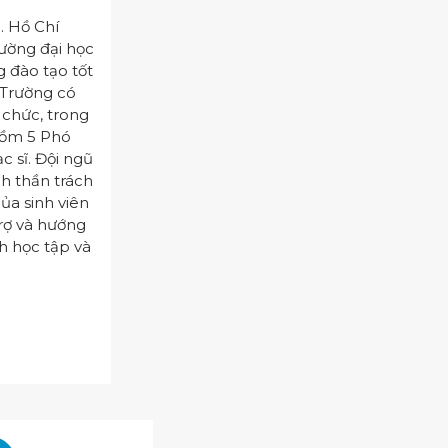
. Hồ Chí
ường đại học
g đào tạo tốt
 Trường có
 chức, trong
gồm 5 Phó
ạc sĩ. Đội ngũ
nh thần trách
của sinh viên
trợ và hướng
nh học tập và