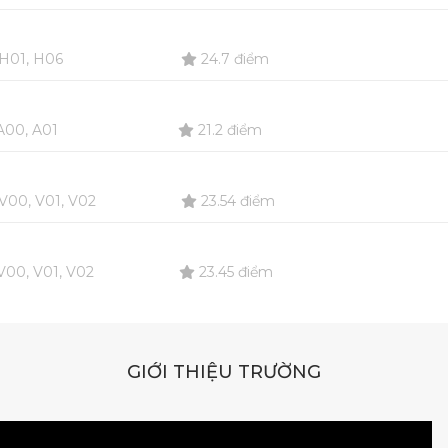
H01, H06
24.7 điểm
00, A01
21.2 điểm
V00, V01, V02
23.54 điểm
00, V01, V02
23.45 điểm
GIỚI THIỆU TRƯỜNG