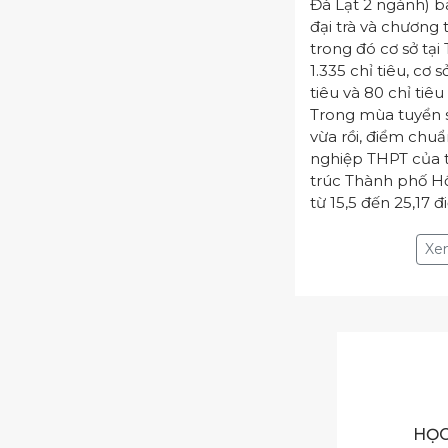
Đà Lạt 2 ngành) 
đại trà và chương 
trong đó cơ sở tại
1.335 chỉ tiêu, cơ s
tiêu và 80 chỉ tiêu
Trong mùa tuyển 
vừa rồi, điểm chuẩ
nghiệp THPT của t
trúc Thành phố H
từ 15,5 đến 25,17 đ
HỌC