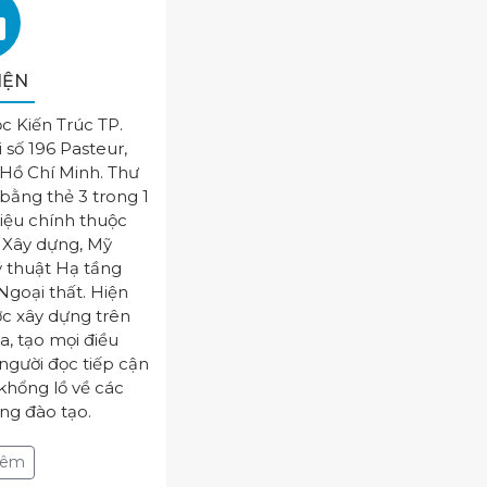
IỆN
c Kiến Trúc TP.
i số 196 Pasteur,
 Hồ Chí Minh. Thư
bằng thẻ 3 trong 1
liệu chính thuộc
, Xây dựng, Mỹ
ỹ thuật Hạ tầng
 Ngoại thất. Hiện
ợc xây dựng trên
a, tạo mọi điều
 người đọc tiếp cận
 khổng lồ về các
ng đào tạo.
 thêm