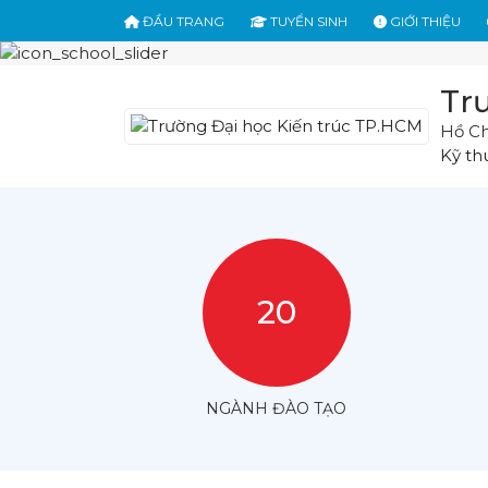
ĐẦU TRANG
TUYỂN SINH
GIỚI THIỆU
Tr
Hồ Ch
Kỹ th
20
NGÀNH ĐÀO TẠO