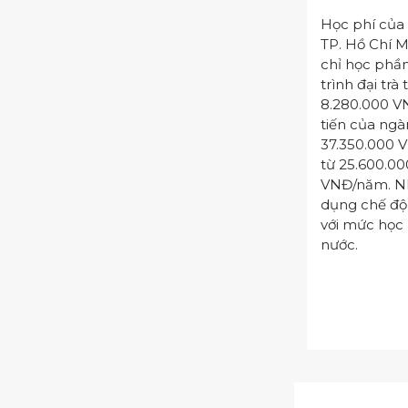
Học phí của 
TP. Hồ Chí M
chỉ học phầ
trình đại tr
8.280.000 V
tiến của ngàn
37.350.000 
từ 25.600.0
VNĐ/năm. Nh
dụng chế độ
với mức học 
nước.