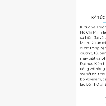
KÝ TÚC
Kí túc xá Trườ
Hồ Chí Minh l
xá hiện đại và 
Minh. Kí túc xá
được trang bị 
giường, tủ, bàn
máy giặt và p
Đại học Kiến t
tiếng với hàng
sôi nổi như câ
bộ Vovinam, câ
lạc bộ Thư phá