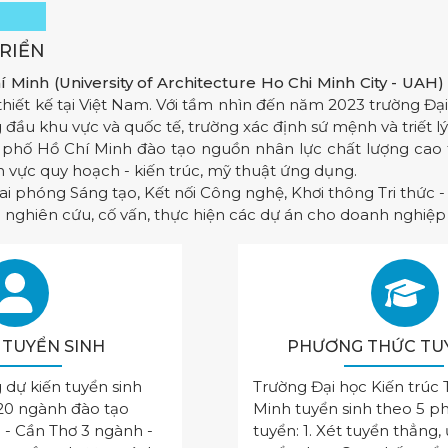
RIỂN
í Minh
(University of Architecture Ho Chi Minh City - UAH)
ết kế tại Việt Nam. Với tầm nhìn đến năm 2023 trường Đại
ầu khu vực và quốc tế, trường xác định sứ mệnh và triết lý
h phố Hồ Chí Minh đào tạo nguồn nhân lực chất lượng ca
nh vực quy hoạch - kiến trúc, mỹ thuật ứng dụng.
i phóng Sáng tạo, Kết nối Công nghệ, Khơi thông Tri thức - 
m nghiên cứu, cố vấn, thực hiện các dự án cho doanh nghiệ
U TUYỂN SINH
PHƯƠNG THỨC TU
dự kiến tuyển sinh
Trường Đại học Kiến trúc 
 20 ngành đào tạo
Minh tuyển sinh theo 5 p
- Cần Thơ 3 ngành -
tuyển: 1. Xét tuyển thẳng, 