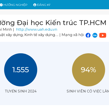
HƯỚNG NGHIỆP
ĐĂNG KÝ
ường Đại học Kiến trúc TP.HCM
í Minh |
http://www.uah.edu.vn
uật xây dựng
,
Kinh tế xây dựng
…. | Mạng xã hội
1.555
94%
TUYỂN SINH 2024
SINH VIÊN CÓ VIỆC LÀ