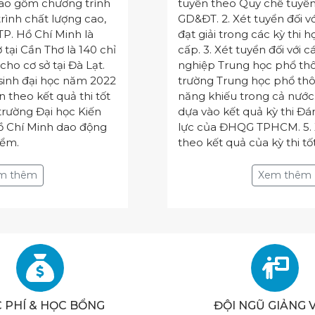
bao gồm chương trình
tuyển theo Quy chế tuyển
trình chất lượng cao,
GD&ĐT. 2. Xét tuyển đối vớ
 TP. Hồ Chí Minh là
đạt giải trong các kỳ thi h
ở tại Cần Thơ là 140 chỉ
cấp. 3. Xét tuyển đối với cá
 cho cơ sở tại Đà Lạt.
nghiệp Trung học phổ thô
sinh đại học năm 2022
trường Trung học phổ th
n theo kết quả thi tốt
năng khiếu trong cả nước.
rường Đại học Kiến
dựa vào kết quả kỳ thi Đá
ồ Chí Minh dao động
lực của ĐHQG TPHCM. 5. 
iểm.
theo kết quả của kỳ thi t
Xem thêm
Xem thêm
 PHÍ & HỌC BỔNG
ĐỘI NGŨ GIẢNG 