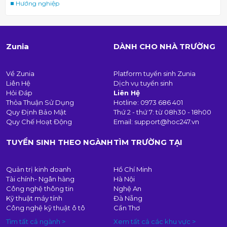
Hướng nghiệp
Zunia
DÀNH CHO NHÀ TRƯỜNG
Về Zunia
Platform tuyển sinh Zunia
Liên Hệ
Dịch vụ tuyển sinh
Hỏi Đáp
Liên Hệ
Thỏa Thuận Sử Dụng
Hotline:
0973 686 401
Quy Định Bảo Mật
Thứ 2 - thứ 7: từ 08h30 - 18h00
Quy Chế Hoạt Động
Email:
support@hoc247.vn
TUYỂN SINH THEO NGÀNH
TÌM TRƯỜNG TẠI
Quản trị kinh doanh
Hồ Chí Minh
Tài chính- Ngân hàng
Hà Nội
Công nghệ thông tin
Nghệ An
Kỹ thuật máy tính
Đà Nẵng
Công nghệ kỹ thuật ô tô
Cần Thơ
Tìm tất cả ngành >
Xem tất cả các khu vực >