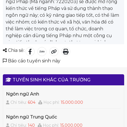
ngữ Pháp (Mã ngành: 7220203) sẽ được mở rộng
kiến thức về tiếng Pháp và sử dụng thành thạo
ngôn ngữ này; có kỹ năng giao tiếp tốt, có thể làm
việc nhóm; có kiến thức về xã hội, văn hóa để có
thể làm việc trong cơ quan, tổ chức, doanh
nghiệp cần dùng tiếng Pháp như một công cụ
giao tiếp thuộc các lĩnh vực thương mại, kinh
doanh, văn phòng, nhằm đáp ứng nhu cầu của thị
Chia sẻ:
trường lao động trong xu thế hội nhập quốc tế.
Báo cáo tuyển sinh này
Sinh viên khoa Ngôn ngữ Pháp được học tập
trong cơ sở khang trang với trang thiết bị dạy học
hiện đại; tra cứu tài liệu, truy cập Internet tại thư
TUYỂN SINH KHÁC CỦA TRƯỜNG
viện trường, đặc biệt là mượn sách báo tiếng
Pháp; thực hành nói tiếng Pháp với người nước
Ngôn ngữ Anh
ngoài; ...
Chỉ tiêu:
604
Học phí:
15.000.000
Ngành Ngôn ngữ Pháp có nhiều cơ hội việc làm ở
các lĩnh vực như dịch thuật, nhân viên lãnh sự
Ngôn ngữ Trung Quốc
quán, chuyên viên của các tổ chức phi chính phủ,
nhà nghiên cứu văn hóa, nhân viên cho các công
Chỉ tiêu:
140
Học phí:
15.000.000