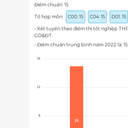
Điểm chuẩn: 15
Tổ hợp môn:
C00: 15
C04: 15
D01: 15
- Xét tuyển theo điểm thi tốt nghiệp T
GD&ĐT.
- Điểm chuẩn trung bình năm 2022 là: 15
16
12
8
15