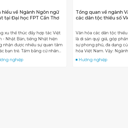
 hiểu về Ngành Ngôn ngữ
Tổng quan về ngành V
t tại Đại học FPT Cần Thơ
các dân tộc thiểu số V
g xu thế thúc đẩy hợp tác Việt
Văn hóa các dân tộc thiểu
 - Nhật Bản, tiếng Nhật hiện
là di sản quý giá, góp phầ
g nhận được nhiều sự quan tâm
sự phong phú, đa dạng củ
các bạn trẻ. Tấm bằng cử nhân
hóa Việt Nam. Vậy: Ngàn
nh Ngôn ngữ Nhật không
các dân tộc thiểu số Việt 
ớng nghiệp
Hướng nghiệp
ng hứa hẹn mang lại nhiều cơ
Học gì? Điểm chuẩn ra sa
 việc làm mà còn đi kèm với mức
sẽ giải đáp tất tần tật qua 
ng hàng ngàn USD. Tấm bằng
dưới đây.
 cũng là ‘bước đệm’ vững chắc
 những ai mong muốn được
tập và làm việc tại Xứ sở hoa
 đào.