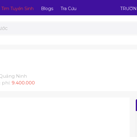
Tìm Tuyển Sinh
Blogs
Tra Cứu
TRƯỜN
, Quảng Ninh
 phí:
9.400.000