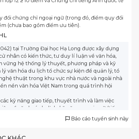
n lớp 12 ≥ 10 điểm và Chứng chỉ tiếng Anh quốc tế
 đổi chứng chỉ ngoại ngữ (trong đó, điểm quy đổi
iểm (chưa bao gồm điểm ưu tiên).
UHL
042) tại Trường Đại học Hạ Long được xây dựng
ử nhân có kiến thức, tư duy lí luận về văn hóa,
ắm vững hệ thống lý thuyết, phương pháp và kỹ
lý văn hóa du lịch tổ chức sự kiện để quản lý, tổ
 nghệ thuật trong khu vực nhà nước và ngoài nhà
ển nền văn hóa Việt Nam trong quá trình hội
các kỹ năng giao tiếp, thuyết trình và làm việc
iện về văn hoá, du lịch, kỹ năng ngoại ngữ (tiếng
ộc sống.
Báo cáo tuyển sinh này
sinh viên có thể làm việc ở các vị trí như: cán bộ,
 lí văn hóa từ trung ương dến địa phương, giảng
ỌC KHÁC
n viên làm việc trong các công ty tổ chức sự kiện,