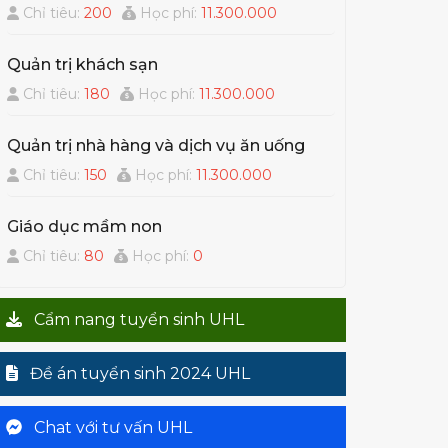
Chỉ tiêu:
200
Học phí:
11.300.000
Quản trị khách sạn
Chỉ tiêu:
180
Học phí:
11.300.000
Quản trị nhà hàng và dịch vụ ăn uống
Chỉ tiêu:
150
Học phí:
11.300.000
Giáo dục mầm non
Chỉ tiêu:
80
Học phí:
0
Cẩm nang tuyển sinh UHL
Đề án tuyển sinh 2024 UHL
Chat với tư vấn UHL