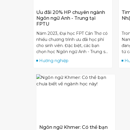
Ưu đãi 20% HP chuyên ngành
Tìm
Ngôn ngữ Anh - Trung tại
Nhậ
FPTU
Năm 2023, Đại học FPT Cần Thơ có
Tron
nhiều chương trình ưu đãi học phí
Nam
cho sinh viên. Đặc biệt, các bạn
đan
chọn học Ngôn ngữ Anh - Trung sẽ
từ 
nhận được ưu đãi lên đến 20% học
ngà
Hướng nghiệp
Hư
phí chuyên ngành.
nhữ
hội
lươ
này
cho
học 
anh
Ngôn ngữ Khmer: Có thể bạn