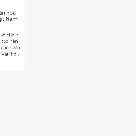
ăn hoá
iệt Nam
 số chính
n tạo nên
a nền văn
h Văn hóa
Nam là gì?
o? Zunia
bài viết