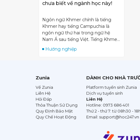
chưa biết về ngành học này!
Ngôn ngữ Khmer chính là tiếng
Khmer hay tiếng Campuchia là
ngôn ngữ thứ hai trong ngữ hệ
Nam Á sau tiếng Việt. Tiếng Khmer
chủ yếu được sử dụng nhiều ở vùng
Hướng nghiệp
Nam Bộ Việt Nam. Để hiểu rõ về
ngành Ngôn ngữ Khmer, mời các
bạn hãy tham khảo bài viết tổng
quan dưới đây nhé!
Zunia
DÀNH CHO NHÀ TRƯ
Về Zunia
Platform tuyển sinh Zunia
Liên Hệ
Dịch vụ tuyển sinh
Hỏi Đáp
Liên Hệ
Thỏa Thuận Sử Dụng
Hotline:
0973 686 401
Quy Định Bảo Mật
Thứ 2 - thứ 7: từ 08h30 - 1
Quy Chế Hoạt Động
Email:
support@hoc247.vn