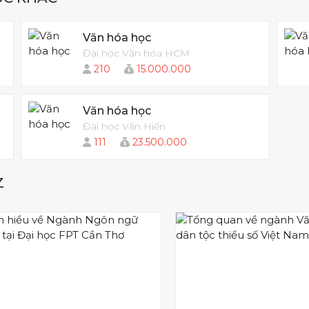
ức biểu diễn nghệ thuật trong và ngoài nước hoặc
c về lĩnh vực quản lý văn hoá hoặc ngành gần Văn
Văn hóa học
Đại học Văn hóa HCM
210
15.000.000
Văn hóa học
Đại học Văn Hiến
111
23.500.000
Z