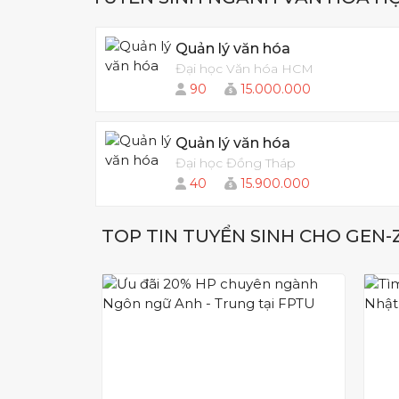
truyền thông, du lịch hoặc đơn vị tổ ch
tiếp tục học tập, nghiên cứu sau đại họ
Quản lý văn hóa
hoá học, Việt Nam học.
Đại học Văn hóa HCM
90
15.000.000
Quản lý văn hóa
Đại học Đồng Tháp
40
15.900.000
TOP TIN TUYỂN SINH CHO GEN-