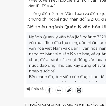
- Xét tuyển kết hợp điểm 2 môn Văn, Toá
đạt IELTS ≥ 4.5
- Tổng điểm 2 môn Văn, Toán và điểm quy
chứng chỉ ngoại ngữ nhân đôi) ≥ 21,00 đ
Giới thiệu ngành Quản lý văn hóa 
Ngành Quản lý văn hóa (Mã ngành: 7229
với mục đích đào tạo ra nguồn nhân lực c
văn hóa Việt Nam và quản lí văn hóa; n
năng cơ bản về quản lý văn hóa, về quản 
chức, điều hành các hoạt động văn hóa,
nước đáp ứng nhu cầu xây dựng phát tri
nhập quốc tế.
Bên cạnh đó, sinh viên còn được trau dồi 
nhóm trong các dự án, chương trình, sự k
Anh) tốt để phục vụ trong học tập và cu
Chia sẻ:
Sau khi tốt nghiệp ngành Quản lý văn hóa 
nhân viên, làm việc tại các cơ quan quản
TUYỂN SINH NGÀNH VĂN HÓA H
dạy tại các trường đại học, cao đẳng, nhâ