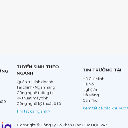
TUYỂN SINH THEO
TÌM TRƯỜNG TẠI
ỜNG
NGÀNH
Hồ Chí Minh
Quản trị kinh doanh
Hà Nội
Tài chính- Ngân hàng
Nghệ An
Công nghệ thông tin
Đà Nẵng
Kỹ thuật máy tính
Cần Thơ
8h00
Công nghệ kỹ thuật ô tô
Xem tất cả các khu vực 
Tìm tất cả ngành >
Copyright © Công Ty Cổ Phần Giáo Dục HỌC 247