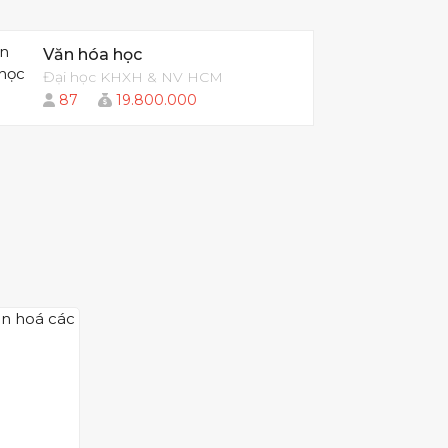
Văn hóa học
Đại học KHXH & NV HCM
87
19.800.000