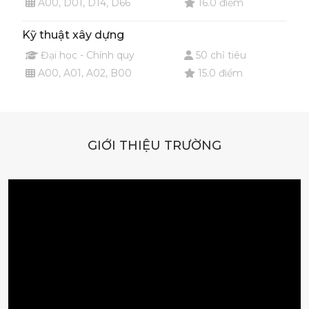
A00, D01, D14, D66
16.0 điểm
Kỹ thuật xây dựng
Đại học - Chính quy
50 chỉ tiêu
A00, A01, A02, B00
15.0 điểm
GIỚI THIỆU TRƯỜNG