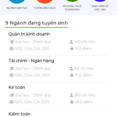
PHƯƠNG THỨC
SINH VIÊN CÓ
NGÀNH ĐÀO TẠO
TUYỂN SINH 2024
TUYỂN SINH
VIỆC LÀM
9 Ngành đang tuyển sinh
Quản trị kinh doanh
Đại học - Chính quy
140 chỉ tiêu
A00, C04, C14, D01
16.5 điểm
Tài chính - Ngân hàng
Đại học - Chính quy
80 chỉ tiêu
A00, C04, C14, D01
15.0 điểm
Kế toán
Đại học - Chính quy
250 chỉ tiêu
A00, C04, C14, D01
18.0 điểm
Kiểm toán