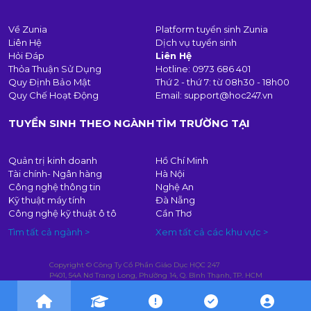
Về Zunia
Platform tuyển sinh Zunia
Liên Hệ
Dịch vụ tuyển sinh
Hỏi Đáp
Liên Hệ
Thỏa Thuận Sử Dụng
Hotline:
0973 686 401
Quy Định Bảo Mật
Thứ 2 - thứ 7: từ 08h30 - 18h00
Quy Chế Hoạt Động
Email:
support@hoc247.vn
TUYỂN SINH THEO NGÀNH
TÌM TRƯỜNG TẠI
Quản trị kinh doanh
Hồ Chí Minh
Tài chính- Ngân hàng
Hà Nội
Công nghệ thông tin
Nghệ An
Kỹ thuật máy tính
Đà Nẵng
Công nghệ kỹ thuật ô tô
Cần Thơ
Tìm tất cả ngành >
Xem tất cả các khu vực >
Copyright © Công Ty Cổ Phần Giáo Dục HỌC 247
P401, 54A Nơ Trang Long, Phường 14, Q. Bình Thạnh, TP. HCM