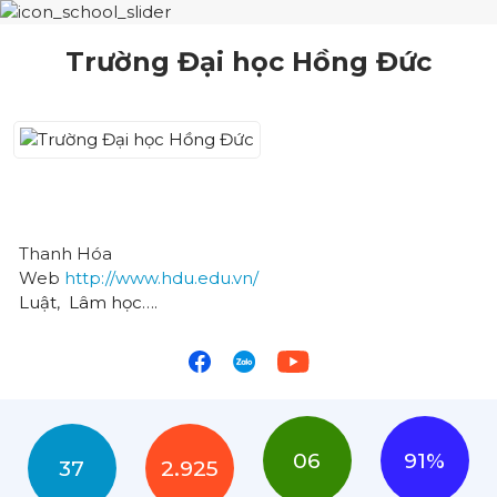
Trường Đại học Hồng Đức
Thanh Hóa
Web
http://www.hdu.edu.vn/
Luật
,
Lâm học
….
06
91%
37
2.925