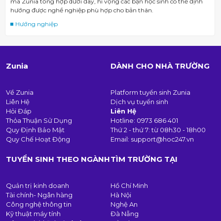
mà Zunia tổng hợp dưới đây, hi vọng các bạn học sinh có thể định
hướng được nghề nghiệp phù hợp cho bản thân.
Hướng nghiệp
Zunia
DÀNH CHO NHÀ TRƯỜNG
Về Zunia
Platform tuyển sinh Zunia
Liên Hệ
Dịch vụ tuyển sinh
Hỏi Đáp
Liên Hệ
Thỏa Thuận Sử Dụng
Hotline:
0973 686 401
Quy Định Bảo Mật
Thứ 2 - thứ 7: từ 08h30 - 18h00
Quy Chế Hoạt Động
Email:
support@hoc247.vn
TUYỂN SINH THEO NGÀNH
TÌM TRƯỜNG TẠI
Quản trị kinh doanh
Hồ Chí Minh
Tài chính- Ngân hàng
Hà Nội
Công nghệ thông tin
Nghệ An
Kỹ thuật máy tính
Đà Nẵng