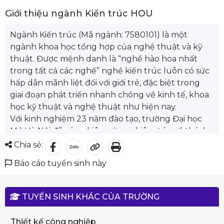
Giới thiệu ngành Kiến trúc HOU
Ngành Kiến trúc (Mã ngành: 7580101) là một
ngành khoa học tổng hợp của nghệ thuật và kỹ
thuật. Được mệnh danh là “nghề hào hoa nhất
trong tất cả các nghề” nghề kiến trúc luôn có sức
hấp dẫn mãnh liệt đối với giới trẻ, đặc biệt trong
giai đoạn phát triển nhanh chóng về kinh tế, khoa
học kỹ thuật và nghệ thuật như hiện nay.
Với kinh nghiệm 23 năm đào tạo, trường Đại học
Mở Hà Nội đã có nghiên cứu nghiêm túc về thách
thức đối với đào tạo kiến trúc sư trong bối cảnh
Chia sẻ:
thay đổi nhanh chóng của xã hội, công nghệ và
Báo cáo tuyển sinh này
thời đại hội nhập hiện nay để có những cập nhật
trong chương trình đào tạo. Nhằm thực hiện theo
mục tiêu đào tạo kiến trúc theo yêu cầu công
TUYỂN SINH KHÁC CỦA TRƯỜNG
việc, chương trình đào tạo Kiến trúc sư tại Trường,
đã được thiết kế thêm nhóm môn học bổ trợ kiến
Thiết kế công nghiệp