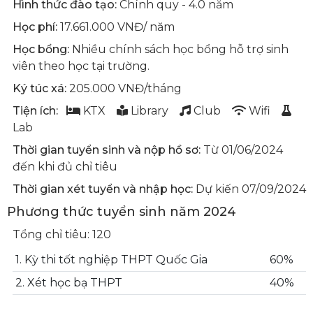
Hình thức đào tạo:
Chính quy - 4.0 năm
Học phí:
17.661.000 VNĐ/ năm
Học bổng:
Nhiều chính sách học bổng hỗ trợ sinh
viên theo học tại trường.
Ký túc xá:
205.000 VNĐ/tháng
Tiện ích:
KTX
Library
Club
Wifi
Lab
Thời gian tuyển sinh và nộp hồ sơ:
Từ 01/06/2024
đến khi đủ chỉ tiêu
Thời gian xét tuyển và nhập học:
Dự kiến 07/09/2024
Phương thức tuyển sinh năm 2024
Tổng chỉ tiêu: 120
1. Kỳ thi tốt nghiệp THPT Quốc Gia
60%
2. Xét học bạ THPT
40%