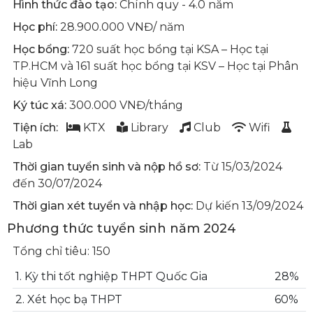
Hình thức đào tạo:
Chính quy - 4.0 năm
Học phí:
28.900.000 VNĐ/ năm
Học bổng:
720 suất học bổng tại KSA – Học tại
TP.HCM và 161 suất học bổng tại KSV – Học tại Phân
hiệu Vĩnh Long
Ký túc xá:
300.000 VNĐ/tháng
Tiện ích:
KTX
Library
Club
Wifi
Lab
Thời gian tuyển sinh và nộp hồ sơ:
Từ 15/03/2024
đến 30/07/2024
Thời gian xét tuyển và nhập học:
Dự kiến 13/09/2024
Phương thức tuyển sinh năm 2024
Tổng chỉ tiêu: 150
1. Kỳ thi tốt nghiệp THPT Quốc Gia
28%
2. Xét học bạ THPT
60%