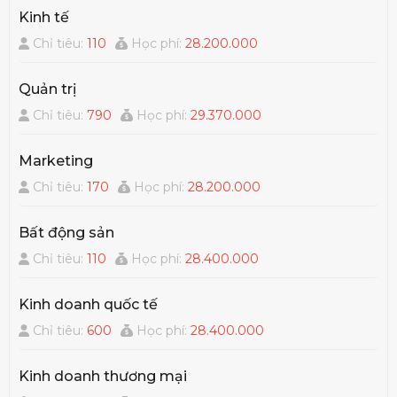
quản trị học, quản trị chiến lược, quản trị văn
Kinh tế
phòng, quản trị vận hành, quản trị marketing,
Chỉ tiêu:
110
Học phí:
28.200.000
quản trị bán hàng, quản trị tài chính, khởi
nghiệp…
Quản trị
Chỉ tiêu:
790
Học phí:
29.370.000
Marketing
Chỉ tiêu:
170
Học phí:
28.200.000
Bất động sản
Chỉ tiêu:
110
Học phí:
28.400.000
Kinh doanh quốc tế
Chỉ tiêu:
600
Học phí:
28.400.000
Kinh doanh thương mại