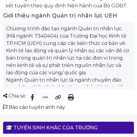
xét tuyển theo quy định hiện hành của Bộ GDĐT.
Giới thiệu ngành Quản trị nhân lực UEH
Chương trình đào tạo ngành Quản trị nhân lực
(Mã ngành: 7340404) của Trường Đại học Kinh tế
TP.HCM (UEH) cung cấp các kiến thức cơ bản về:
Kinh tế lao động và quản lý nhân sự, các vấn đề cơ
bản trong quản trị nhân lực tại các đơn vị trong
nền kinh tế và sự phát triển nguồn nhân lực và
lao động của các vùng/ quốc gia.
Ngành Quản trị nhân lực là ngành chuyên đào
tạo những kiến thức, kỹ năng cơ bản từ thực tiễn
về công tác quản trị con người.
Chia sẻ:
Theo học ngành này, sinh viên được trang bị các
Báo cáo tuyển sinh này
kiến thức cơ bản trong lĩnh vực khoa học xã hội và
nhân văn để tiếp thu kiến thức giáo dục chuyên
nghiệp; các kiến thức nền tảng về kinh doanh,
TUYỂN SINH KHÁC CỦA TRƯỜNG
quản trị và vận hành doanh nghiệp/tổ chức như