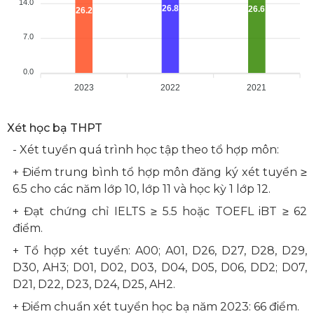
14.0
26.8
26.6
26.2
7.0
0.0
2023
2022
2021
Xét học bạ THPT
- Xét tuyển quá trình học tập theo tổ hợp môn:
+ Điểm trung bình tổ hợp môn đăng ký xét tuyển ≥
6.5 cho các năm lớp 10, lớp 11 và học kỳ 1 lớp 12.
+ Đạt chứng chỉ IELTS ≥ 5.5 hoặc TOEFL iBT ≥ 62
điểm.
+ Tổ hợp xét tuyển: A00; A01, D26, D27, D28, D29,
D30, AH3; D01, D02, D03, D04, D05, D06, DD2; D07,
D21, D22, D23, D24, D25, AH2.
+ Điểm chuẩn xét tuyển học bạ năm 2023: 66 điểm.