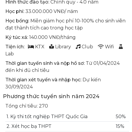
Hình thức đào tạo:
Chính quy - 4.0 năm
Học phí:
33.000.000 VNĐ/ năm
Học bổng:
Miễn giảm học phí 10-100% cho sinh viên
đạt thành tích cao trong học tập
Ký túc xá:
140.000 VNĐ/tháng
Tiện ích:
KTX
Library
Club
Wifi
Lab
Thời gian tuyển sinh và nộp hồ sơ:
Từ 01/04/2024
đến khi đủ chỉ tiêu
Thời gian xét tuyển và nhập học:
Dự kiến
30/09/2024
Phương thức tuyển sinh năm 2024
Tổng chỉ tiêu: 270
1. Kỳ thi tốt nghiệp THPT Quốc Gia
50%
2. Xét học bạ THPT
15%