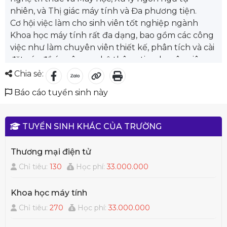
nhiên, và Thị giác máy tính và Đa phương tiện.
Cơ hội việc làm cho sinh viên tốt nghiệp ngành
Khoa học máy tính rất đa dạng, bao gồm các công
việc như làm chuyên viên thiết kế, phân tích và cài
đặt các đề án công nghệ thông tin, chuyên viên
dự án, lên kế hoạch và hoạch định chính sách
Chia sẻ:
phát triển các ứng dụng tin học, hoặc làm một lập
Báo cáo tuyển sinh này
trình viên phát triển các phần mềm hệ thống, làm
việc tại các công ty, doanh nghiệp chuyên sản
xuất, gia công phần mềm trong và ngoài nước,
TUYỂN SINH KHÁC CỦA TRƯỜNG
làm việc tại các công ty tư vấn, đề xuất giải pháp,
xây dựng và bảo trì các hệ thống thông tin, làm
Thương mại điện tử
cán bộ nghiên cứu khoa học và ứng dụng Công
Chỉ tiêu:
130
Học phí:
33.000.000
nghệ thông tin ở các trung tâm, viện nghiên cứu,
các cơ quan nghiên cứu của các Bộ, Ngành.
Khoa học máy tính
Chỉ tiêu:
270
Học phí:
33.000.000