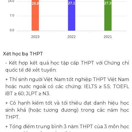
14.0
27.3
27.1
26.9
7.0
0.0
2023
2022
2021
Xét học bạ THPT
- Kết hợp kết quả học tập cấp THPT với Chứng chỉ
quốc tế để xét tuyển:
+ Thí sinh người Việt Nam tốt nghiệp THPT Việt Nam
hoặc nước ngoài có các chứng: IELTS ≥ 5.5; TOEFL
iBT ≥ 60; JLPT ≥ N3.
+ Có hạnh kiểm tốt và tối thiểu đạt danh hiệu học
sinh khá (hoặc tương đương) trong các năm học
THPT.
+ Tổng điểm trung bình 3 năm THPT của 3 môn học