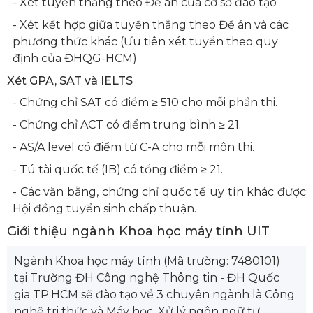
- Xét tuyển thẳng theo Đề án của cơ sở đào tạo
- Xét kết hợp giữa tuyển thẳng theo Đề án và các
phương thức khác (Ưu tiên xét tuyển theo quy
định của ĐHQG-HCM)
Xét GPA, SAT và IELTS
- Chứng chỉ SAT có điểm ≥ 510 cho mỗi phần thi.
- Chứng chỉ ACT có điểm trung bình ≥ 21.
- AS/A level có điểm từ C-A cho mỗi môn thi.
- Tú tài quốc tế (IB) có tổng điểm ≥ 21.
- Các văn bằng, chứng chỉ quốc tế uy tín khác được
Hội đồng tuyển sinh chấp thuận.
Giới thiệu ngành Khoa học máy tính UIT
Ngành Khoa học máy tính (Mã trường: 7480101)
tại Trường ĐH Công nghệ Thông tin - ĐH Quốc
gia TP.HCM sẽ đào tạo về 3 chuyên ngành là Công
nghệ tri thức và Máy học, Xử lý ngôn ngữ tự