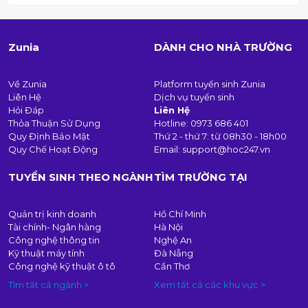
Zunia
DÀNH CHO NHÀ TRƯỜNG
Về Zunia
Platform tuyển sinh Zunia
Liên Hệ
Dịch vụ tuyển sinh
Hỏi Đáp
Liên Hệ
Thỏa Thuận Sử Dụng
Hotline:
0973 686 401
Quy Định Bảo Mật
Thứ 2 - thứ 7: từ 08h30 - 18h00
Quy Chế Hoạt Động
Email:
support@hoc247.vn
TUYỂN SINH THEO NGÀNH
TÌM TRƯỜNG TẠI
Quản trị kinh doanh
Hồ Chí Minh
Tài chính- Ngân hàng
Hà Nội
Công nghệ thông tin
Nghệ An
Kỹ thuật máy tính
Đà Nẵng
Công nghệ kỹ thuật ô tô
Cần Thơ
Tìm tất cả ngành >
Xem tất cả các khu vực >