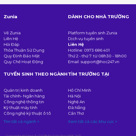
Zunia
DÀNH CHO NHÀ TRƯỜNG
Về Zunia
Platform tuyển sinh Zunia
Liên Hệ
Dịch vụ tuyển sinh
Hỏi Đáp
Liên Hệ
Thỏa Thuận Sử Dụng
Hotline:
0973 686 401
Quy Định Bảo Mật
Thứ 2 - thứ 7: từ 08h30 - 18h00
Quy Chế Hoạt Động
Email:
support@hoc247.vn
TUYỂN SINH THEO NGÀNH
TÌM TRƯỜNG TẠI
Quản trị kinh doanh
Hồ Chí Minh
Tài chính- Ngân hàng
Hà Nội
Công nghệ thông tin
Nghệ An
Kỹ thuật máy tính
Đà Nẵng
Công nghệ kỹ thuật ô tô
Cần Thơ
Tìm tất cả ngành >
Xem tất cả các khu vực >
Copyright © Công Ty Cổ Phần Giáo Dục HỌC 247