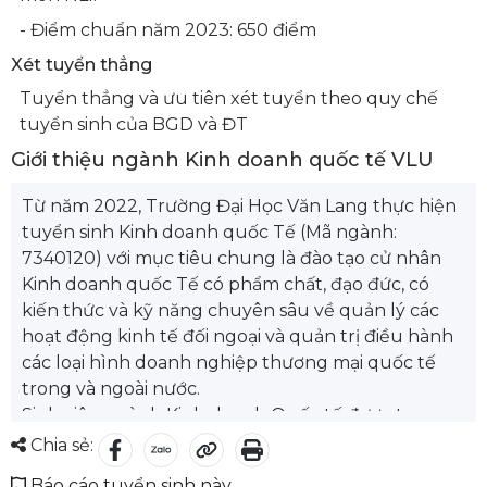
- Điểm chuẩn năm 2023: 650 điểm
Xét tuyển thẳng
Tuyển thẳng và ưu tiên xét tuyển theo quy chế
tuyển sinh của BGD và ĐT
Giới thiệu ngành Kinh doanh quốc tế VLU
Từ năm 2022, Trường Đại Học Văn Lang thực hiện
tuyển sinh Kinh doanh quốc Tế (Mã ngành:
7340120) với mục tiêu chung là đào tạo cử nhân
Kinh doanh quốc Tế có phẩm chất, đạo đức, có
kiến thức và kỹ năng chuyên sâu về quản lý các
hoạt động kinh tế đối ngoại và quản trị điều hành
các loại hình doanh nghiệp thương mại quốc tế
trong và ngoài nước.
Sinh viên ngành Kinh doanh Quốc tế được trang
bị lý thuyết về phân tích sự tác động của các yếu
Chia sẻ:
tố mang tính toàn cầu đến hoạt động doanh
Báo cáo tuyển sinh này