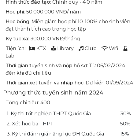
Hình thức đào tạo:
Chính quy - 4.0 năm
Học phí:
50.000.000 VNĐ/ năm
Học bổng:
Miễn giảm học phí 10-100% cho sinh viên
đạt thành tích cao trong học tập
Ký túc xá:
300.000 VNĐ/tháng
Tiện ích:
KTX
Library
Club
Wifi
Lab
Thời gian tuyển sinh và nộp hồ sơ:
Từ 06/02/2024
đến khi đủ chỉ tiêu
Thời gian xét tuyển và nhập học:
Dự kiến 01/09/2024
Phương thức tuyển sinh năm 2024
Tổng chỉ tiêu: 400
1. Kỳ thi tốt nghiệp THPT Quốc Gia
30%
2. Xét học bạ THPT
50%
3. Kỳ thi đánh giá năng lực ĐH Quốc Gia
15%