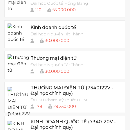
Đại học Quốc tế Hồng Bàng
110
55.000.000
Kinh doanh quốc tế
Đại học Nguyễn Tất Thành
30.000.000
Thương mại điện tử
Đại học Nguyễn Tất Thành
30.000.000
THƯƠNG MẠI ĐIỆN TỬ (7340122V -
Đại học chính quy)
ĐH Sư Phạm Kỹ Thuật HCM
178
29.250.000
KINH DOANH QUỐC TẾ (7340120V -
Đại học chính quy)