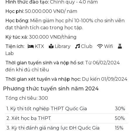
Hình thức đào tạo:
Chính quy - 4.0 năm
Học phí:
50.000.000 VNĐ/ năm
Học bổng:
Miễn giảm học phí 10-100% cho sinh viên
đạt thành tích cao trong học tập.
Ký túc xá:
300.000 VNĐ/tháng
Tiện ích:
KTX
Library
Club
Wifi
Lab
Thời gian tuyển sinh và nộp hồ sơ:
Từ 06/02/2024
đến khi đủ chỉ tiêu
Thời gian xét tuyển và nhập học:
Dự kiến 01/09/2024
Phương thức tuyển sinh năm 2024
Tổng chỉ tiêu: 300
1. Kỳ thi tốt nghiệp THPT Quốc Gia
30%
2. Xét học bạ THPT
50%
3. Kỳ thi đánh giá năng lực ĐH Quốc Gia
15%