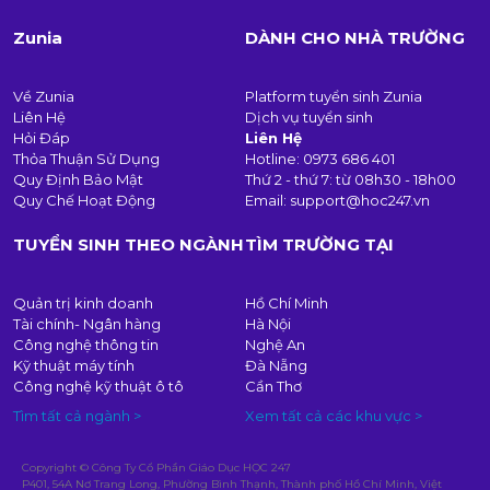
Zunia
DÀNH CHO NHÀ TRƯỜNG
Về Zunia
Platform tuyển sinh Zunia
Liên Hệ
Dịch vụ tuyển sinh
Hỏi Đáp
Liên Hệ
Thỏa Thuận Sử Dụng
Hotline:
0973 686 401
Quy Định Bảo Mật
Thứ 2 - thứ 7: từ 08h30 - 18h00
Quy Chế Hoạt Động
Email:
support@hoc247.vn
TUYỂN SINH THEO NGÀNH
TÌM TRƯỜNG TẠI
Quản trị kinh doanh
Hồ Chí Minh
Tài chính- Ngân hàng
Hà Nội
Công nghệ thông tin
Nghệ An
Kỹ thuật máy tính
Đà Nẵng
Công nghệ kỹ thuật ô tô
Cần Thơ
Tìm tất cả ngành >
Xem tất cả các khu vực >
Copyright © Công Ty Cổ Phần Giáo Dục HỌC 247
P401, 54A Nơ Trang Long, Phường Bình Thạnh, Thành phố Hồ Chí Minh, Việt