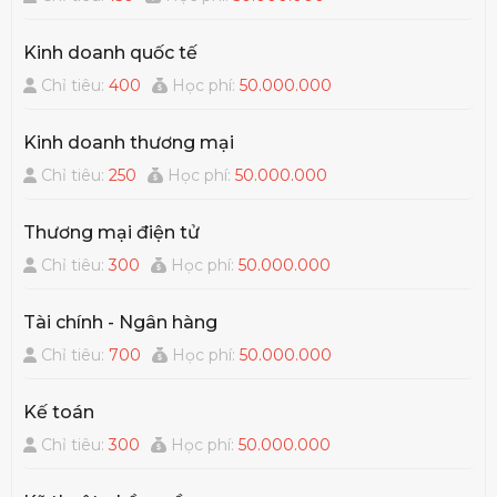
Văn phòng; Cán bộ Cơ quan Nhà nước, Chính phủ;
Nhân viên Tổ chức Phi Chính phủ; Giảng dạy tiếng
Kinh doanh quốc tế
Hàn ở các cơ sở đào tạo chính quy và phi chính
Chỉ tiêu:
400
Học phí:
50.000.000
quy; Nhân viên tư vấn du học; Hướng dẫn viên du
lịch;…
Kinh doanh thương mại
Chỉ tiêu:
250
Học phí:
50.000.000
Thương mại điện tử
Chỉ tiêu:
300
Học phí:
50.000.000
Tài chính - Ngân hàng
Chỉ tiêu:
700
Học phí:
50.000.000
Kế toán
Chỉ tiêu:
300
Học phí:
50.000.000