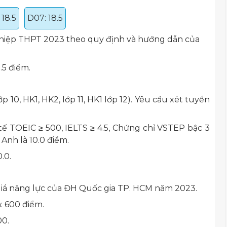
 18.5
D07: 18.5
nghiệp THPT 2023 theo quy định và hướng dẫn của
.5 điểm.
p 10, HK1, HK2, lớp 11, HK1 lớp 12). Yêu cầu xét tuyển
tế TOEIC ≥ 500, IELTS ≥ 4.5, Chứng chỉ VSTEP bậc 3
Anh là 10.0 điểm.
.0.
 giá năng lực của ĐH Quốc gia TP. HCM năm 2023.
: 600 điểm.
00.