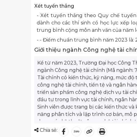
Xét tuyển thẳng
- Xét tuyển thẳng theo Quy chế tuyển
dành cho các thí sinh có học lực xếp loại
trung bình cộng môn anh văn của năm lớp 1
- - Điểm chuẩn trung bình năm 2023 là: 2
Giới thiệu ngành Công nghệ tài ch
Kể từ năm 2023, Trường Đại học Công T
ngành Công nghệ tài chính (Mã ngành: 
Tài chính có kiến thức, kỹ năng, mức độ 
công nghệ tài chính, tiền tệ và ngân hàn
triển sản phẩm công nghệ dịch vụ tài ch
đầu tư trong lĩnh vực tài chính, ngân hà
Sinh viên được trang bị các kiến thức và
năng phân tích và lập trình cơ bản, mô p
dụng các kỹ thuật công nghệ tài chính tr
là trong lĩnh vực hệ thống thanh toán, q
Chia sẻ:
phân tích dữ liệu lớn tài chính, ngân hà