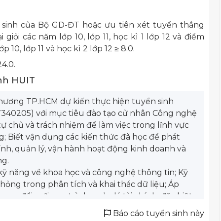
 sinh của Bộ GD-ĐT hoặc ưu tiên xét tuyển thẳng
 giỏi các năm lớp 10, lớp 11, học kì 1 lớp 12 và điểm
0, lớp 11 và học kì 2 lớp 12 ≥ 8.0.
4.0.
ính HUIT
hương TP.HCM dự kiến thực hiện tuyển sinh
7340205) với mục tiêu đào tạo cử nhân Công nghệ
tự chủ và trách nhiệm để làm việc trong lĩnh vực
g; Biết vận dụng các kiến thức đã học để phát
ính, quản lý, vận hành hoạt động kinh doanh và
ng.
 kỹ năng về khoa học và công nghệ thông tin; Kỹ
hỏng trong phân tích và khai thác dữ liệu; Áp
ong đổi mới quy trình quản lý tài chính, đặc biệt
uyết định đầu tư và phát triển sản phẩm tài chính,
Báo cáo tuyển sinh này
ng số, an ninh mạng.