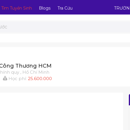
Tìm Tuyển Sinh
Blogs
Tra Cứu
TRƯỜN
 Công Thương HCM
Chính quy , Hồ Chí Minh
:
Học phí:
25.600.000